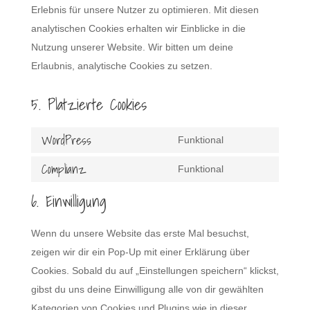
Erlebnis für unsere Nutzer zu optimieren. Mit diesen
analytischen Cookies erhalten wir Einblicke in die
Nutzung unserer Website. Wir bitten um deine
Erlaubnis, analytische Cookies zu setzen.
5. Platzierte Cookies
WordPress
Funktional
Consent
Complianz
to
Funktional
Consent
service
6. Einwilligung
to
wordpress
service
Wenn du unsere Website das erste Mal besuchst,
complianz
zeigen wir dir ein Pop-Up mit einer Erklärung über
Cookies. Sobald du auf „Einstellungen speichern“ klickst,
gibst du uns deine Einwilligung alle von dir gewählten
Kategorien von Cookies und Plugins wie in dieser