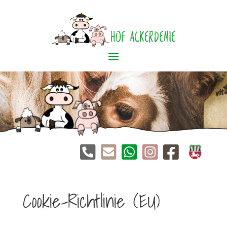





Cookie-Richtlinie (EU)