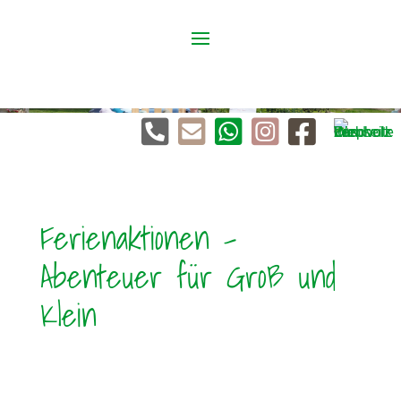





Ferienaktionen –
Abenteuer für Groß und
Klein