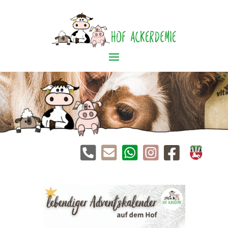




