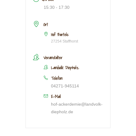
15:30 - 17:30
Ort
Hof Bartels
27254 Staffhorst
Veranstalter
Landvolk Diepholz
Telefon
04271-945114
E-Mail
hof-ackerdemie@landvolk-
diepholz.de