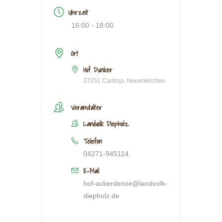
Uhrzeit
16:00 - 18:00
Ort
Hof Dunker
27251 Cantrup, Neuenkirchen
Veranstalter
Landvolk Diepholz
Telefon
04271-945114
E-Mail
hof-ackerdemie@landvolk-
diepholz.de