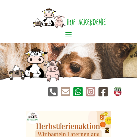




