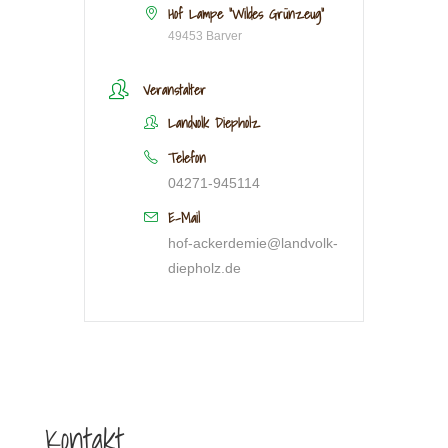
Hof Lampe "Wildes Grünzeug"
49453 Barver
Veranstalter
Landvolk Diepholz
Telefon
04271-945114
E-Mail
hof-ackerdemie@landvolk-
diepholz.de
Kontakt