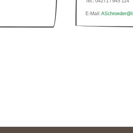
Tel.: 04271 / 945 114
E-Mail:
ASchroeder@la