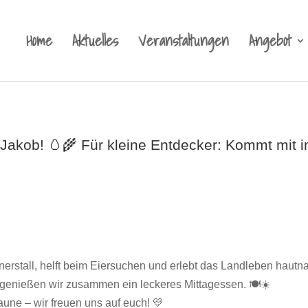
Home
Aktuelles
Veranstaltungen
Angebot
Jakob! 🥚🌾 Für kleine Entdecker: Kommt mit in

nerstall, helft beim Eiersuchen und erlebt das Landleben hautn
enießen wir zusammen ein leckeres Mittagessen. 🍽️☀️
aune – wir freuen uns auf euch! 💛