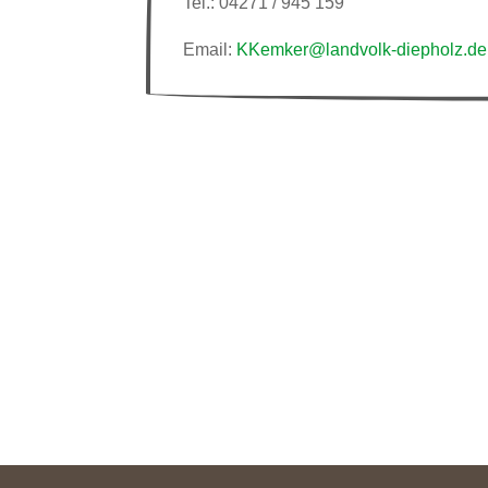
Tel.: 04271 / 945 159
Email:
KKemker@landvolk-diepholz.de